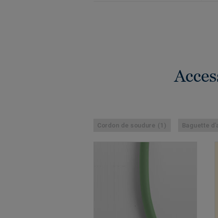
Acces
Cordon de soudure (1)
Baguette d'