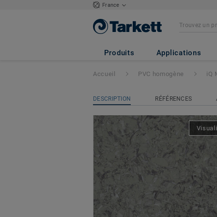
France
iQ Megalit
- Meg
Produits
Applications
Accueil
PVC homogène
iQ 
DESCRIPTION
RÉFÉRENCES
Visual