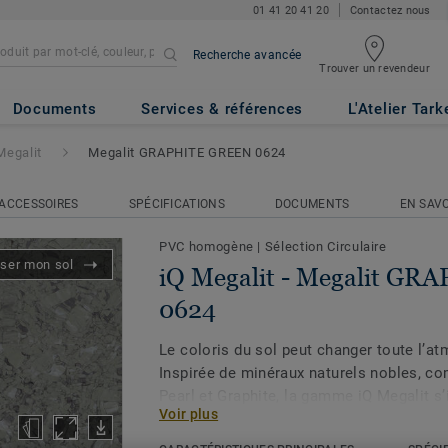
01 41 20 41 20
Contactez nous
Recherche avancée
Trouver un revendeur
alit GRAPHITE GREEN 0624
Documents
Services & références
L'Atelier Tark
Megalit
Megalit GRAPHITE GREEN 0624
ACCESSOIRES
SPÉCIFICATIONS
DOCUMENTS
EN SAVO
PVC homogène
|
Sélection Circulaire
iser mon sol
iQ Megalit - Megalit G
0624
Le coloris du sol peut changer toute l’a
Inspirée de minéraux naturels nobles, c
Pearl et Graphite, la gamme iQ Megalit s
Voir plus
actuelles aux dessins graphiques et aux
un rendu premium. Ses larges paillettes re