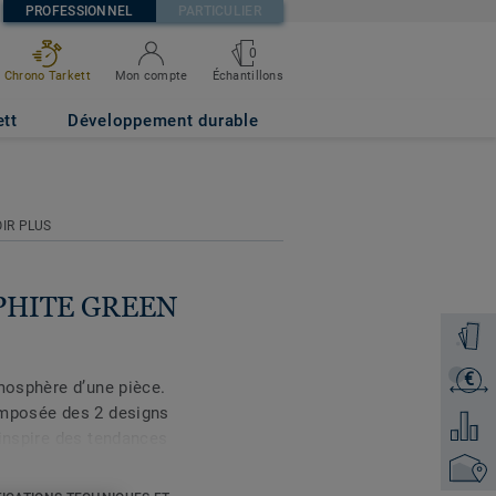
PROFESSIONNEL
PARTICULIER
0
Échantillons
Chrono Tarkett
Mon compte
ett
Développement durable
IR PLUS
RAPHITE GREEN
Command
€
Recevoi
tmosphère d’une pièce.
omposée des 2 designs
Ajouter
’inspire des tendances
 couleurs modernes pour
Trouver
flètent la lumière telles