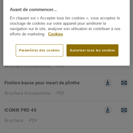
290 documents
Avant de commencer...
En cliquant sur « Accepter tous les cookies », vous acceptez le
stockage de cookies sur votre appareil pour améliorer la
BROCHURE
navigation sur le site, analyser son utilisation et contribuer à nos
efforts de marketing.
Cookies
Effacer les filtres
Paramètres des cookies
Autoriser tous les cookies
Profilés d'appui & Finition 2 en 1 - PAD 8&10
Brochure Accessoires
PDF
Finition basse pour insert de plinthe
Brochure Accessoires
PDF
ICONIK PRO 40
Brochure
PDF