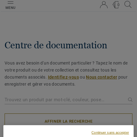
0
MENU
Centre de documentation
Vous avez besoin d'un document particulier ? Tapez le nom de
votre produit ou de votre collection et consultez tous les
documents associés.
Identifiez-vous
ou
Nous contacter
pour
enregistrer et gérer vos documents.
AFFINER LA RECHERCHE
Continuer sans accepter