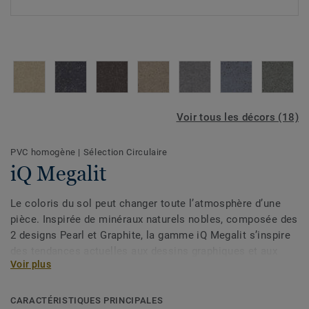
Voir tous les décors (18)
PVC homogène
|
Sélection Circulaire
iQ Megalit
Le coloris du sol peut changer toute l’atmosphère d’une
pièce. Inspirée de minéraux naturels nobles, composée des
2 designs Pearl et Graphite, la gamme iQ Megalit s’inspire
des tendances actuelles aux dessins graphiques et aux
Voir plus
couleurs modernes pour un rendu premium. Ses larges
paillettes reflètent la lumière telles les facettes d’une
pierre précieuse : elles donnent une profondeur unique au
CARACTÉRISTIQUES PRINCIPALES