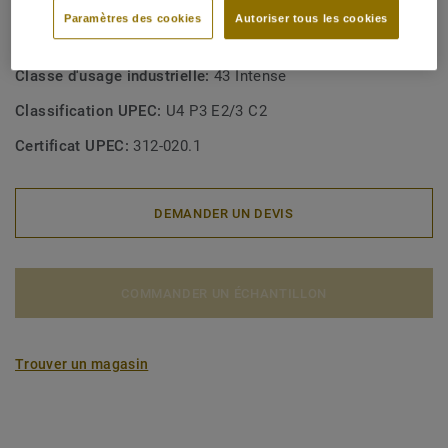
homogènes en poly(chlorure de vinyle)
Paramètres des cookies
Autoriser tous les cookies
Classe d'usage commerciale:
34 Circulation très intense
Classe d'usage industrielle:
43 Intense
Classification UPEC:
U4 P3 E2/3 C2
Certificat UPEC:
312-020.1
DEMANDER UN DEVIS
COMMANDER UN ÉCHANTILLON
Trouver un magasin