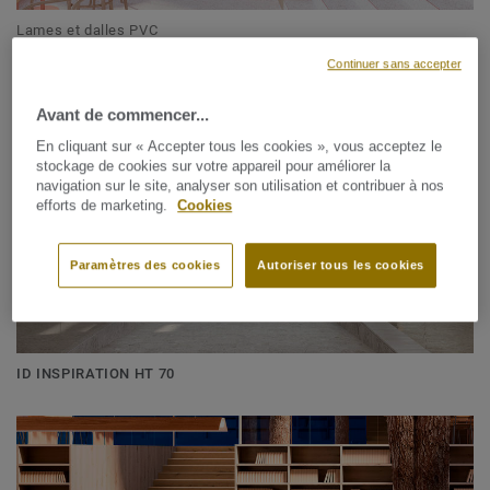
Lames et dalles PVC
ID INSPIRATION 55
Continuer sans accepter
Avant de commencer...
En cliquant sur « Accepter tous les cookies », vous acceptez le
stockage de cookies sur votre appareil pour améliorer la
navigation sur le site, analyser son utilisation et contribuer à nos
efforts de marketing.
Cookies
Paramètres des cookies
Autoriser tous les cookies
ID INSPIRATION HT 70