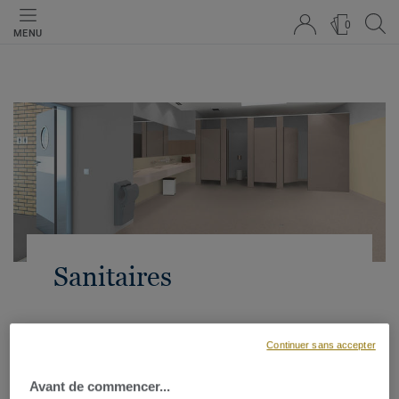
0
MENU
Sanitaires
Continuer sans accepter
Pour entretenir l'hygiène et la propreté durablement dans
vos toilettes, il convient d'adopter une solution de
Avant de commencer...
revêtement de sol facile à entretenir, antidérapante et