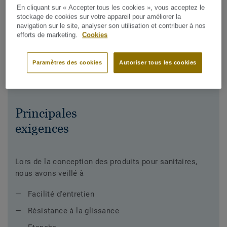
En cliquant sur « Accepter tous les cookies », vous acceptez le
étanche. Le nettoyage est facilité grâce à notre traitement
stockage de cookies sur votre appareil pour améliorer la
de surface et assure confort pour tous les utilisateurs
navigation sur le site, analyser son utilisation et contribuer à nos
dans les établissements sportifs.
efforts de marketing.
Cookies
Paramètres des cookies
Autoriser tous les cookies
Principales
exigences
Lors de la conception des produits pour sanitaires,
nous avons veillé à
Facilité d'entretien
Résistance à la glissance