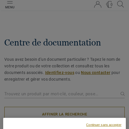
0
MENU
Centre de documentation
Vous avez besoin d'un document particulier ? Tapez le nom de
votre produit ou de votre collection et consultez tous les
documents associés.
Identifiez-vous
ou
Nous contacter
pour
enregistrer et gérer vos documents.
AFFINER LA RECHERCHE
Continuer sans accepter