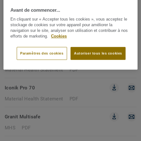
104 documents
Avant de commencer...
En cliquant sur « Accepter tous les cookies », vous acceptez le
stockage de cookies sur votre appareil pour améliorer la
MATERIAL HEALTH STATEMENT
navigation sur le site, analyser son utilisation et contribuer à nos
efforts de marketing.
Cookies
Effacer les filtres
Paramètres des cookies
Autoriser tous les cookies
ICONIK PRO 40
Material Health Statement
PDF
Iconik Pro 70
Material Health Statement
PDF
Granit Multisafe
MHS
PDF