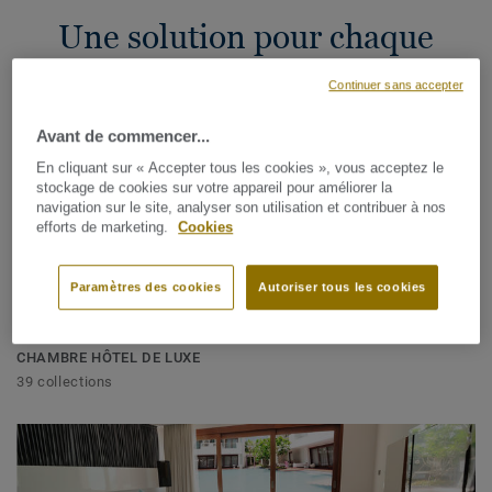
Une solution pour chaque
espace
Continuer sans accepter
Avant de commencer...
En cliquant sur « Accepter tous les cookies », vous acceptez le
stockage de cookies sur votre appareil pour améliorer la
navigation sur le site, analyser son utilisation et contribuer à nos
efforts de marketing.
Cookies
Paramètres des cookies
Autoriser tous les cookies
CHAMBRE HÔTEL DE LUXE
39 collections