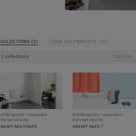
 les sols
ts et faciles à
pieds nus ou non, nos
R10 ou R11.
COLLECTIONS (2)
TOUS LES PRODUITS (32)
2 collections
TRIER PAR
ntidérapants / Aquasens -
Antidérapants / Aquasens -
Concept douche
Concept douche
GRANIT MULTISAFE
GRANIT SAFE.T