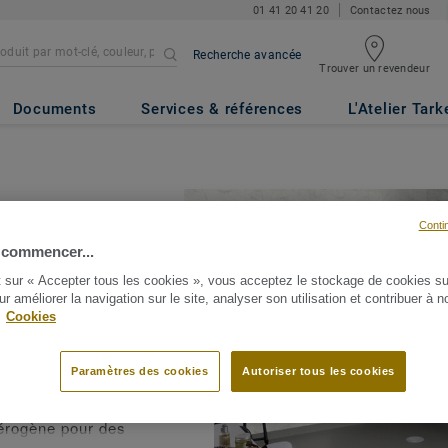
01 41 20 41 20
Contactez nous
Recherche avancée
Trouver un revendeur
Documents
Services & références
L'Atelier Tark
Conti
 commencer...
t sur « Accepter tous les cookies », vous acceptez le stockage de cookies su
ur améliorer la navigation sur le site, analyser son utilisation et contribuer à n
ntidérapant peut
.
Cookies
une meilleure sécurité
n risque de glissades
Paramètres des cookies
Autoriser tous les cookies
yle homogène pour un
térogène pour des