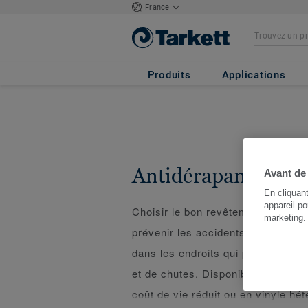
France
Produits
Applications
Antidérapants
Avant de
En cliquan
appareil po
Choisir le bon revêtement de sol a
marketing
prévenir les accidents et assurer 
dans les endroits qui présentent u
et de chutes. Disponibles en vin
coût de vie réduit ou en vinyle hé