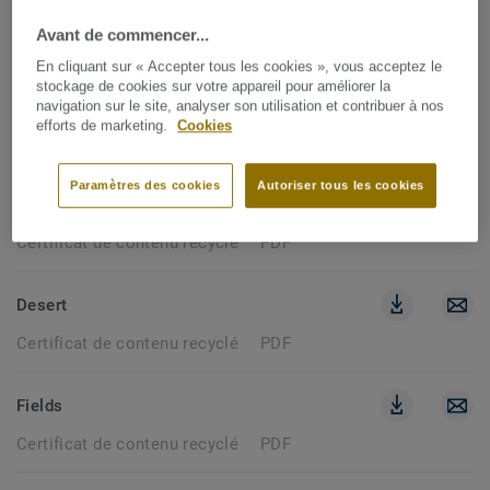
26 documents
Avant de commencer...
En cliquant sur « Accepter tous les cookies », vous acceptez le
stockage de cookies sur votre appareil pour améliorer la
CERTIFICAT DE CONTENU RECYCLÉ
navigation sur le site, analyser son utilisation et contribuer à nos
efforts de marketing.
Cookies
Effacer les filtres
Paramètres des cookies
Autoriser tous les cookies
Airmaster Classic
Certificat de contenu recyclé
PDF
Desert
Certificat de contenu recyclé
PDF
Fields
Certificat de contenu recyclé
PDF