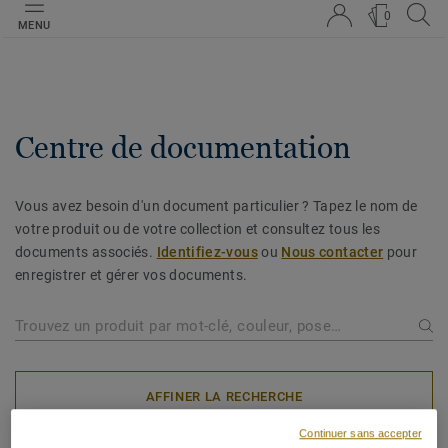
0
MENU
Centre de documentation
Vous avez besoin d'un document particulier ? Tapez le nom de
votre produit ou de votre collection et consultez tous les
documents associés.
Identifiez-vous
ou
Nous contacter
pour
enregistrer et gérer vos documents.
AFFINER LA RECHERCHE
Continuer sans accepter