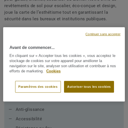
revêtements de sol pour escalier, éco-conçue et design,
joue la carte de l’esthétisme tout en garantissant la
sécurité dans les bureaux et institutions publiques.
Continuer sans accepter
Avant de commencer...
En cliquant sur « Accepter tous les cookies », vous acceptez le
stockage de cookies sur votre appareil pour améliorer la
Principales
navigation sur le site, analyser son utilisation et contribuer à nos
exigences
efforts de marketing.
Cookies
Paramètres des cookies
Autoriser tous les cookies
Lors de la conception des produits pour escaliers,
nous avons veillé à
Anti-glissance
Accessibilité