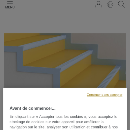
0
MENU
Continuer sans accepter
Avant de commencer...
Escaliers
En cliquant sur « Accepter tous les cookies », vous acceptez le
stockage de cookies sur votre appareil pour améliorer la
Pour faciliter et sécuriser l'accès des locaux, Tarkett a
navigation sur le site, analyser son utilisation et contribuer à nos