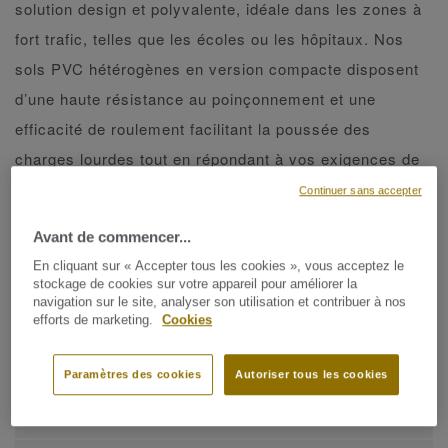
solution design et polyvalente, idéale dans les zones à
fort trafic, telles que les écoles ou les hôpitaux. Nos
sols PVC hétérogènes en version compacte disposent
d’une haute résistance au poinçonnement et une
efficacité de roulement facilitant la poussée des
charges lourdes tout en répondant à vos exigences de
résistance extrême, d'entretien et de design.
Continuer sans accepter
Avant de commencer...
Collections
En cliquant sur « Accepter tous les cookies », vous acceptez le
stockage de cookies sur votre appareil pour améliorer la
navigation sur le site, analyser son utilisation et contribuer à nos
efforts de marketing.
Cookies
AFFINER LA RECHERCHE
Paramètres des cookies
Autoriser tous les cookies
10 collections