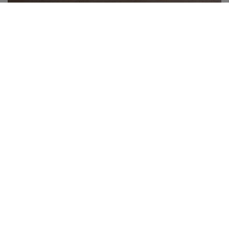
Dalles de moquette
AIRMASTER REFLECTION
Dalles de moquette
DESSO X RENS