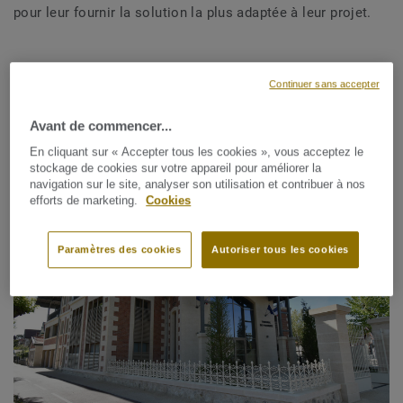
pour leur fournir la solution la plus adaptée à leur projet.
Continuer sans accepter
AFFINER LA RECHERCHE
Avant de commencer...
En cliquant sur « Accepter tous les cookies », vous acceptez le
78 résultats correspondants
stockage de cookies sur votre appareil pour améliorer la
navigation sur le site, analyser son utilisation et contribuer à nos
efforts de marketing.
Cookies
Paramètres des cookies
Autoriser tous les cookies