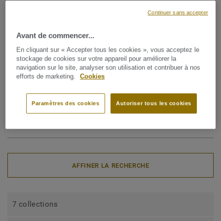
l'installation de revêtements de sol et de murs pour
Continuer sans accepter
pièces humides, des drains rectangulaires et ronds aux
caillebotis pour douches de pièces humides, en passant
Avant de commencer...
par les pièces détachées telles que les siphons, les
En cliquant sur « Accepter tous les cookies », vous acceptez le
stockage de cookies sur votre appareil pour améliorer la
bagues de serrage, les kits de verrouillage pour
navigation sur le site, analyser son utilisation et contribuer à nos
efforts de marketing.
Cookies
caillebotis PVC et Inox, les paires de pieds et couteaux
circulaires.
Paramètres des cookies
Autoriser tous les cookies
Collections
AFFINER LA RECHERCHE
7 collections