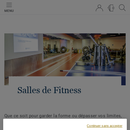
0
MENU
Salles de Fitness
Que ce soit pour garder la forme ou dépasser vos limites,
vous avez besoin d'un cadre adapté. Les solutions de
Continuer sans accepter
revêtements de sol Tarkett combinent l'aspect fonctionnel