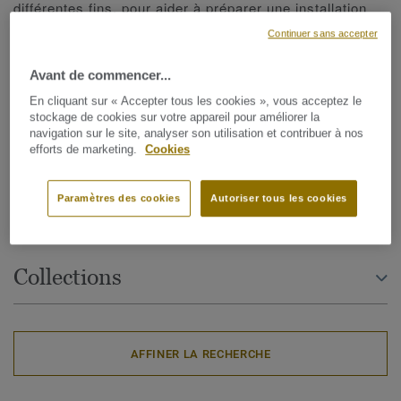
différentes fins, pour aider à préparer une installation
sur des sols inégaux, pour fournir une barrière contre
Continuer sans accepter
l'humidité ou pour améliorer l'isolation et l'acoustique.
Avant de commencer...
Nos solutions de sous-couches ainsi que les colles et
En cliquant sur « Accepter tous les cookies », vous acceptez le
adhésifs sont compatibles avec nos revêtements en
stockage de cookies sur votre appareil pour améliorer la
navigation sur le site, analyser son utilisation et contribuer à nos
rouleaux, les lames & dalles de vinyle ainsi que nos
efforts de marketing.
Cookies
sols linoléum. Les sur-couches vous permettent
également de protéger le sol existant jusqu’à la
Paramètres des cookies
Autoriser tous les cookies
livraison du chantier.
Collections
AFFINER LA RECHERCHE