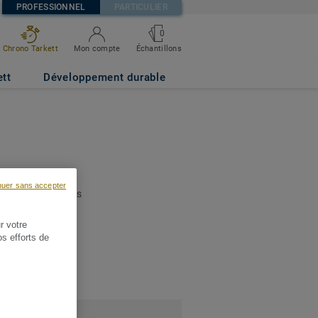
PROFESSIONNEL
PARTICULIER
0
Chrono Tarkett
Mon compte
Échantillons
ett
Développement durable
re collection et
nuer sans accepter
strer et gérer vos
r votre
os efforts de