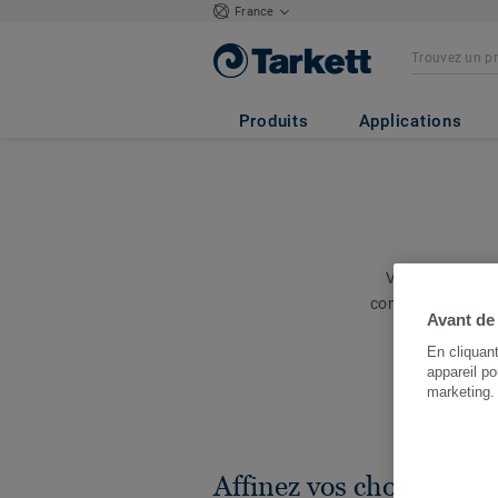
France
Produits
Applications
Vous avez besoi
consultez tous l
Avant de
En cliquan
appareil po
marketing
Affinez vos choix