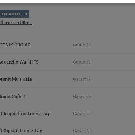
GARANTIE
ffacer les filtres
ICONIK PRO 40
Garantie
Aquarelle Wall HFS
Garantie
Granit Multisafe
Garantie
Granit Safe.T
Garantie
iD Inspiration Loose-Lay
Garantie
iD Square Loose-Lay
Garantie