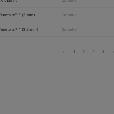
TX Classic
Garantie
Veneto xf² ™ (2 mm)
Garantie
Veneto xf² ™ (3,2 mm)
Garantie
1
2
3
4