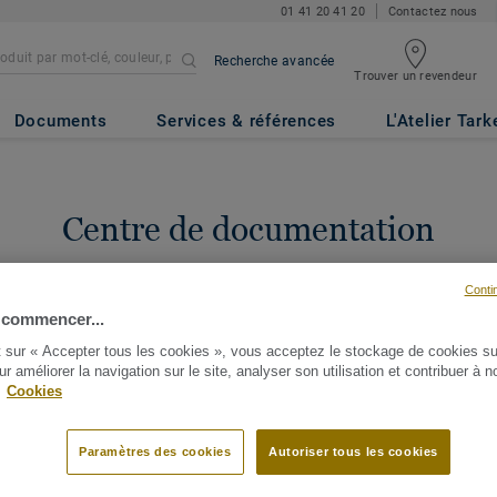
01 41 20 41 20
Contactez nous
Recherche avancée
Trouver un revendeur
Documents
Services & références
L'Atelier Tark
Centre de documentation
n d'un document particulier ? Tapez le nom de votre produit ou de vot
Conti
es documents associés.
Identifiez-vous
ou
Nous contacter
pour enregi
 commencer...
documents.
t sur « Accepter tous les cookies », vous acceptez le stockage de cookies su
ur améliorer la navigation sur le site, analyser son utilisation et contribuer à n
.
Cookies
Paramètres des cookies
Autoriser tous les cookies
80 documents