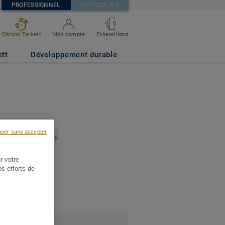
PROFESSIONNEL
PARTICULIER
0
Chrono Tarkett
Mon compte
Échantillons
ett
Développement durable
re collection et
nuer sans accepter
strer et gérer vos
r votre
os efforts de