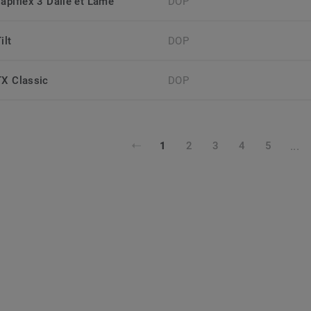
Tapiflex 3 Dalle et Lame
DOP
ilt
DOP
TX Classic
DOP
...
1
2
3
4
5