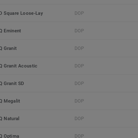
iD Square Loose-Lay
DOP
iQ Eminent
DOP
Q Granit
DOP
iQ Granit Acoustic
DOP
iQ Granit SD
DOP
iQ Megalit
DOP
iQ Natural
DOP
iQ Optima
DOP