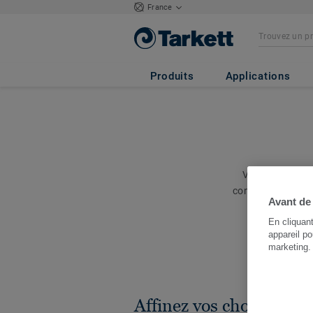
France
Produits
Applications
Vous avez besoi
consultez tous l
Avant de
En cliquan
appareil po
marketing
Affinez vos choix