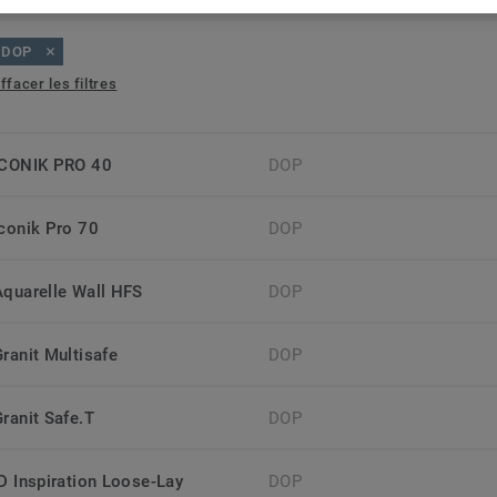
DOP
ffacer les filtres
ICONIK PRO 40
DOP
Iconik Pro 70
DOP
Aquarelle Wall HFS
DOP
Granit Multisafe
DOP
Granit Safe.T
DOP
iD Inspiration Loose-Lay
DOP