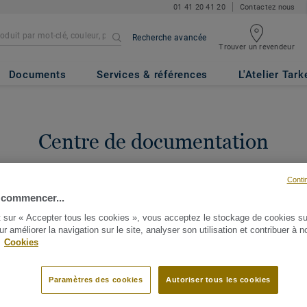
01 41 20 41 20
Contactez nous
Recherche avancée
Trouver un revendeur
Documents
Services & références
L'Atelier Tark
Centre de documentation
n d'un document particulier ? Tapez le nom de votre produit ou de vot
Conti
es documents associés.
Identifiez-vous
ou
Nous contacter
pour enregi
 commencer...
documents.
t sur « Accepter tous les cookies », vous acceptez le stockage de cookies su
ur améliorer la navigation sur le site, analyser son utilisation et contribuer à n
.
Cookies
Paramètres des cookies
Autoriser tous les cookies
181 documents