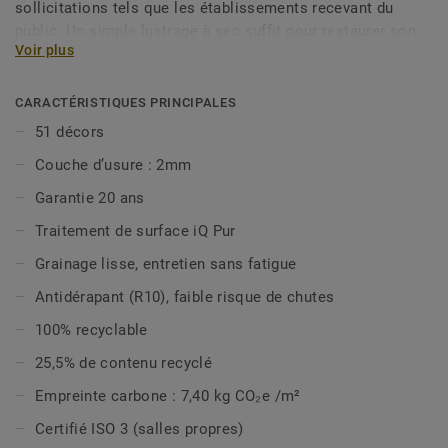
sollicitations tels que les établissements recevant du
public. Un simple lustrage à sec suffit pour restaurer son
Voir plus
aspect d’origine en lui offrant une plus grande longévité.iQ
Granit est sans biocides, offre une excellente nettoyabilité
et est classé ISO 4 (ISO 14644-1) pour être compatible
CARACTÉRISTIQUES PRINCIPALES
avec les environnements exigeants tels que les salles
51 décors
propres. iQ Granit est composée de 51 designs. iQ Granit
Couche d’usure : 2mm
est désormais disponible en option vinyle bio-attribuée,
pour réduire davantage votre impact carbone, et est 100%
Garantie 20 ans
recyclable même en fin d’usage.
Traitement de surface iQ Pur
Cette collection fait partie de notre
Sélection Circulaire.
Grainage lisse, entretien sans fatigue
Antidérapant (R10), faible risque de chutes
100% recyclable
25,5% de contenu recyclé
Empreinte carbone : 7,40 kg CO₂e /m²
Certifié ISO 3 (salles propres)