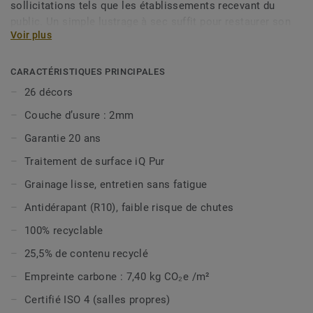
sollicitations tels que les établissements recevant du
public. Un simple lustrage à sec suffit pour restaurer son
Voir plus
aspect d’origine en lui offrant une plus grande longévité.
iQ Eminent est sans biocides, offre une excellente
CARACTÉRISTIQUES PRINCIPALES
nettoyable et est classé ISO 4 (ISO 14644-1) pour être
26 décors
compatible avec les environnements exigeants tels que les
Couche d’usure : 2mm
salles propres. iQ Eminent est composée de 2 designs non
directionnels et 26 couleurs qui s’harmonisent avec les
Garantie 20 ans
couleurs d’iQ Granit. Elle est désormais disponible en
Traitement de surface iQ Pur
option vinyle bio-attribuée, pour réduire davantage votre
impact carbone, et est 100% recyclable même en fin
Grainage lisse, entretien sans fatigue
d’usage.
Antidérapant (R10), faible risque de chutes
Cette collection fait partie de notre
Sélection Circulaire.
100% recyclable
25,5% de contenu recyclé
Empreinte carbone : 7,40 kg CO₂e /m²
Certifié ISO 4 (salles propres)