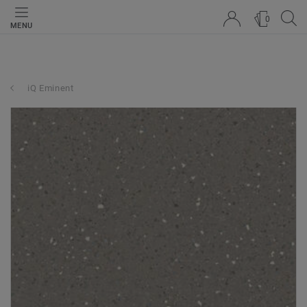
0
MENU
iQ Eminent