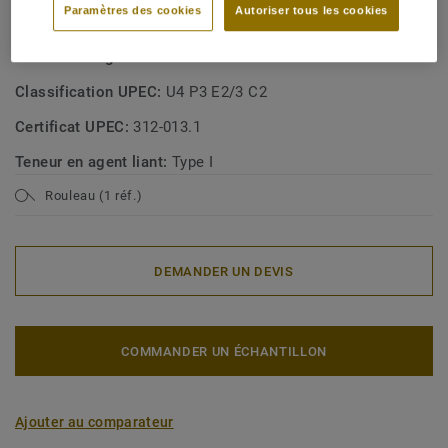
Paramètres des cookies
Autoriser tous les cookies
homogènes en poly(chlorure de vinyle)
Classe d'usage commerciale:
31 Circulation modérée
Classification UPEC:
U4 P3 E2/3 C2
Certificat UPEC:
312-013.1
Teneur en agent liant:
Type I
Rouleau (1 réf.)
DEMANDER UN DEVIS
COMMANDER UN ÉCHANTILLON
Ajouter au comparateur