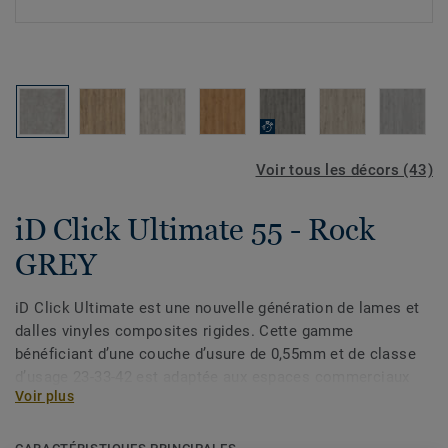
Voir tous les décors (43)
iD Click Ultimate 55 - Rock
GREY
iD Click Ultimate est une nouvelle génération de lames et
dalles vinyles composites rigides. Cette gamme
bénéficiant d’une couche d’usure de 0,55mm et de classe
d’usage 23-33-42 est adaptée aux espaces commerciaux
Voir plus
tels que les magasins, boutiques, hôtel, bureaux. Elle
résiste à l’usure, aux charges lourdes, à l’eau et aux fortes
variations de températures et offre une solution idéale de