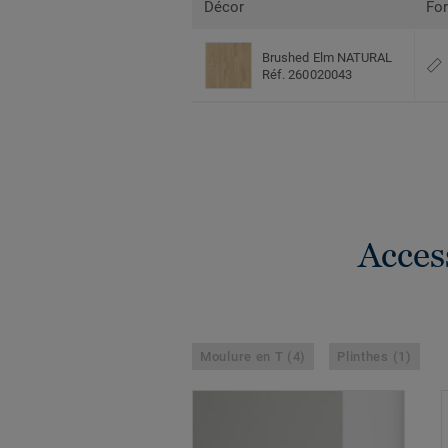
Décor
Fo
Brushed Elm NATURAL
Réf. 260020043
Acces
Moulure en T (4)
Plinthes (1)