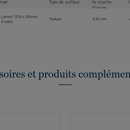
rmat
Type de surface
la couche
d'usure
Lames 1200 x 306mm
Texture
0,55 mm
4 sides
soires et produits complémen