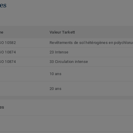
es
me
Valeur Tarkett
SO 10582
Revêtements de sol hétérogènes en polychlorur
SO 10874
23 Intense
SO 10874
33 Circulation intense
10 ans
20 ans
ées