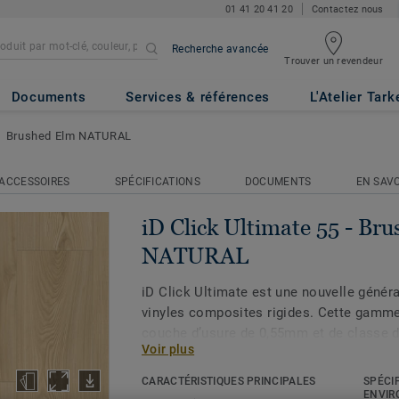
01 41 20 41 20
Contactez nous
Recherche avancée
Trouver un revendeur
 55
- Brushed Elm NATURAL
Documents
Services & références
L'Atelier Tark
Brushed Elm NATURAL
ACCESSOIRES
SPÉCIFICATIONS
DOCUMENTS
EN SAVO
iD Click Ultimate 55 - Br
NATURAL
iD Click Ultimate est une nouvelle génér
vinyles composites rigides. Cette gamme
couche d’usure de 0,55mm et de classe d
Voir plus
adaptée aux espaces commerciaux tels q
boutiques, hôtel, bureaux. Elle résiste à 
CARACTÉRISTIQUES PRINCIPALES
SPÉCI
lourdes, à l’eau et aux fortes variations 
ENVIR