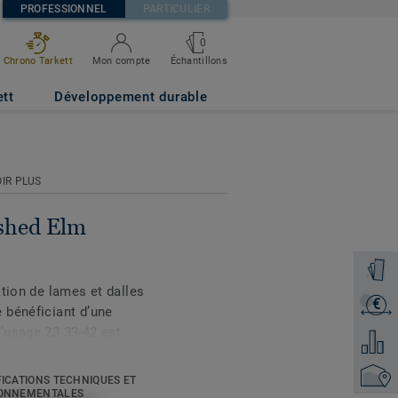
PROFESSIONNEL
PARTICULIER
0
Échantillons
Chrono Tarkett
Mon compte
ett
Développement durable
IR PLUS
ushed Elm
Command
ation de lames et dalles
€
Recevoi
 bénéficiant d’une
’usage 23-33-42 est
Ajouter
ue les magasins,
l’usure, aux charges
Trouver
FICATIONS TECHNIQUES ET
de températures et offre
ONNEMENTALES