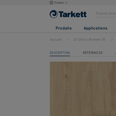
France
iD Click Ultimate
Produits
Applications
Accueil
iD Click Ultimate 55
DESCRIPTION
RÉFÉRENCES