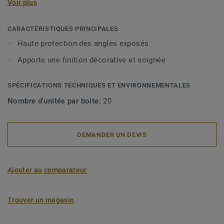
Voir plus
revêtement mural. Les profilés flexibles sont spécialement
conçus pour s'adapter aux angles inégaux et offrent une
installation facile.
CARACTÉRISTIQUES PRINCIPALES
Haute protection des angles exposés
Apporte une finition décorative et soignée
SPÉCIFICATIONS TECHNIQUES ET ENVIRONNEMENTALES
Nombre d'unités par boite:
20
DEMANDER UN DEVIS
Ajouter au comparateur
Trouver un magasin