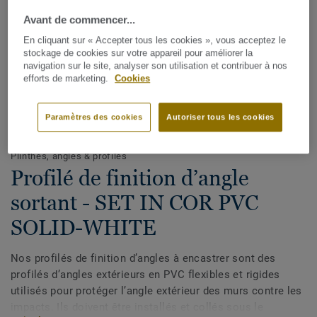
Avant de commencer...
En cliquant sur « Accepter tous les cookies », vous acceptez le
stockage de cookies sur votre appareil pour améliorer la
navigation sur le site, analyser son utilisation et contribuer à nos
efforts de marketing.
Cookies
Paramètres des cookies
Autoriser tous les cookies
Voir tous les décors (5)
Plinthes, angles & profilés
Profilé de finition d’angle
sortant - SET IN COR PVC
SOLID-WHITE
Nos profilés de finition d’angles à encastrer sont des
profilés d’angles extérieurs en PVC flexibles et rigides
utilisés pour protéger l’angle extérieur des murs contre les
impacts. Ils doivent être installés et collés sous le