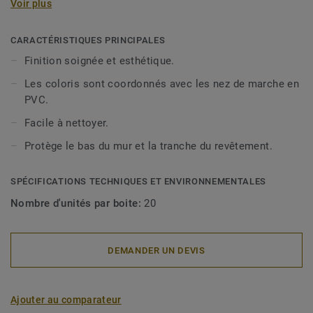
long de l'escalier.
Voir plus
Bordure extérieure : pour protéger et cacher la tranche du
CARACTÉRISTIQUES PRINCIPALES
revêtement de sol.
Finition soignée et esthétique.
Les coloris sont coordonnés avec les nez de marche en
PVC.
Facile à nettoyer.
Protège le bas du mur et la tranche du revêtement.
SPÉCIFICATIONS TECHNIQUES ET ENVIRONNEMENTALES
Nombre d'unités par boite:
20
DEMANDER UN DEVIS
Ajouter au comparateur