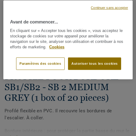
Continuer sans accepter
Avant de commencer...
En cliquant sur « Accepter tous les cookies », vous acceptez le
stockage de cookies sur votre appareil pour améliorer la
navigation sur le site, analyser son utilisation et contribuer à nos
efforts de marketing.
Cookies
Voir tous les décors (6)
Paramètres des cookies
Autoriser tous les cookies
Escaliers
PROFILE POUR BORDURE -
SB1/SB2 - SB 2 MEDIUM
GREY (1 box of 20 pieces)
Profilé flexible en PVC. Il recouvre les bordures de
l'escalier. À coller.
Bordure intérieure : pour protéger la partie basse du mur le