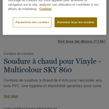
stockage de cookies sur votre appareil pour améliorer la
navigation sur le site, analyser son utilisation et contribuer à nos
efforts de marketing.
Cookies
Paramètres des cookies
Autoriser tous les cookies
Voir tous les décors (1146)
Cordons de soudure
Soudure à chaud pour Vinyle -
Multicolour SKY 860
Cordons de soudure à chaud de 4 mm pour raccorder vos
sols PVC. Une hygiène et étanchéité garanties pour votre
projet !
Voir plus
CARACTÉRISTIQUES PRINCIPALES