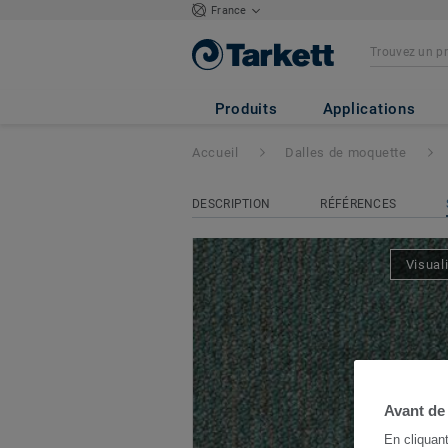
France
Essence Structure
Produits
Applications
Accueil
Dalles de moquette
DESCRIPTION
RÉFÉRENCES
Visual
Avant de
En cliquan