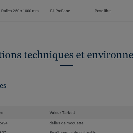
Dalles 250 x 1000 mm
B1 ProBase
Pose libre
ations techniques et environn
es
me
Valeur Tarkett
2424
dalles de moquette
307
Revêtements de sol textile