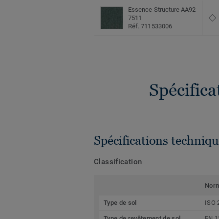
Essence Structure AA92
7511
Réf. 711533006
Spécific
Spécifications techniqu
Classification
Nor
Type de sol
ISO 
Type de revêtement de sol
EN 1