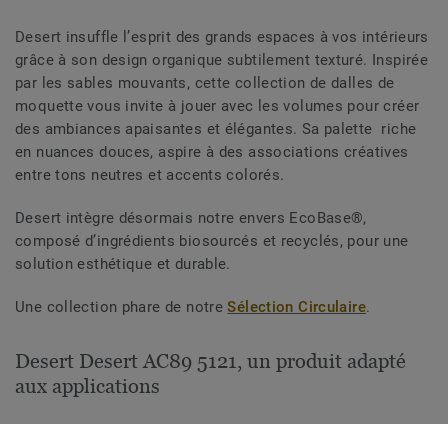
Desert insuffle l’esprit des grands espaces à vos intérieurs
grâce à son design organique subtilement texturé. Inspirée
par les sables mouvants, cette collection de dalles de
moquette vous invite à jouer avec les volumes pour créer
des ambiances apaisantes et élégantes. Sa palette riche
en nuances douces, aspire à des associations créatives
entre tons neutres et accents colorés.
Desert intègre désormais notre envers EcoBase®,
composé d’ingrédients biosourcés et recyclés, pour une
solution esthétique et durable.
Une collection phare de notre
Sélection Circulaire
.
Desert Desert AC89 5121, un produit adapté
aux applications
Santé & soins aux personnes âgées