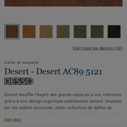
Voir tous les décors (24)
Dalles de moquette
Desert - Desert AC89 5121
Desert insuffle l’esprit des grands espaces à vos intérieurs
grâce à son design organique subtilement texturé. Inspirée
par les sables mouvants, cette collection de dalles de
moquette vous invite à jouer avec les volumes pour créer
Voir plus
des ambiances apaisantes et élégantes. Sa palette riche