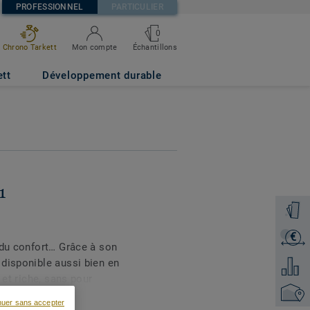
PROFESSIONNEL
PARTICULIER
0
Échantillons
Chrono Tarkett
Mon compte
ett
Développement durable
1
Command
€
Recevoi
 du confort… Grâce à son
disponible aussi bien en
Ajouter
 et riche, sans pour
Trouver
 et de durabilité. On se
nuer sans accepter