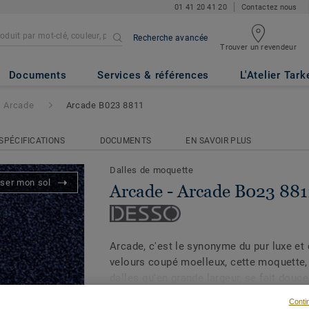
01 41 20 41 20
Contactez nous
Recherche avancée
Trouver un revendeur
B023 8811
Documents
Services & références
L'Atelier Tark
Arcade
Arcade B023 8811
SPÉCIFICATIONS
DOCUMENTS
EN SAVOIR PLUS
Dalles de moquette
iser mon sol
Arcade - Arcade B023 881
Arcade, c'est le synonyme du pur luxe et
velours coupé moelleux, cette moquette, 
dalles qu'en grande largeur, se fait douce
Voir plus
autant renoncer à ses qualités de solidité
Conti