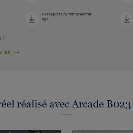
Passeport Environnemental
PDF
s ?
ATION
réel réalisé avec Arcade B023