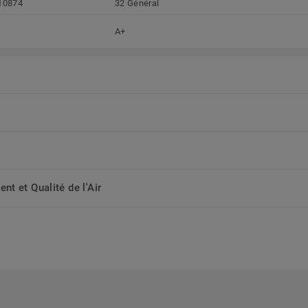
10874
32 Général
A+
t et Qualité de l'Air