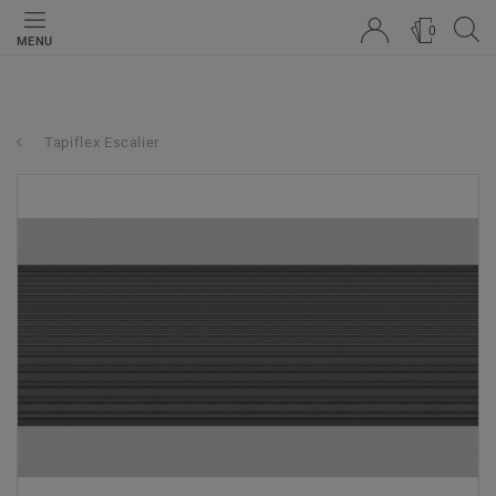
0
MENU
Tapiflex Escalier