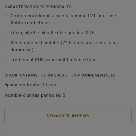
décoratives sont compatibles avec tous nos revêtements
CARACTÉRISTIQUES PRINCIPALES
LVT (à coller, à cliquer et en pose libre).
Coloris coordonnés avec la gamme LVT pour une
finition esthétique
Léger, plinthe plus flexible que les MDF
Résistante à l'humidité (72 heures sous l'eau sans
dommage)
Traitement PUR pour faciliter l'entretien.
SPÉCIFICATIONS TECHNIQUES ET ENVIRONNEMENTALES
Epaisseur totale:
10 mm
Nombre d'unités par boite:
5
DEMANDER UN DEVIS