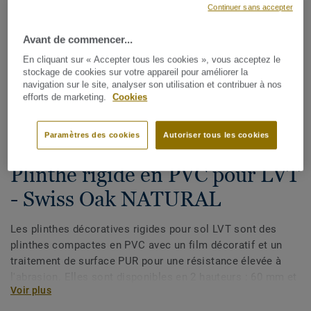
Continuer sans accepter
Avant de commencer...
En cliquant sur « Accepter tous les cookies », vous acceptez le
stockage de cookies sur votre appareil pour améliorer la
navigation sur le site, analyser son utilisation et contribuer à nos
efforts de marketing.
Cookies
Voir tous les décors (175)
Paramètres des cookies
Autoriser tous les cookies
Plinthes, angles & profilés
Plinthe rigide en PVC pour LVT
- Swiss Oak NATURAL
Les plinthes décoratives rigides pour sol LVT sont des
plinthes compactes en PVC avec un film décoratif et un
traitement de surface PUR pour une résistance élevée à
l'abrasion. Elles sont disponibles en 2 hauteurs : 60 mm et
Voir plus
80 mm (gamme Ultimate) et ont des couleurs coordonnées
pour une finition parfaite de vos sols. Les plinthes