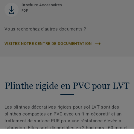
Brochure Accessoires
PDF
Vous recherchez d'autres documents ?
VISITEZ NOTRE CENTRE DE DOCUMENTATION
Plinthe rigide en PVC pour LVT
Les plinthes décoratives rigides pour sol LVT sont des
plinthes compactes en PVC avec un film décoratif et un
traitement de surface PUR pour une résistance élevée à
l'abrasion. Elles sont disponibles en 2 hauteurs : 60 mm et