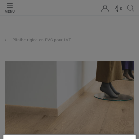
0
MENU
Plinthe rigide en PVC pour LVT