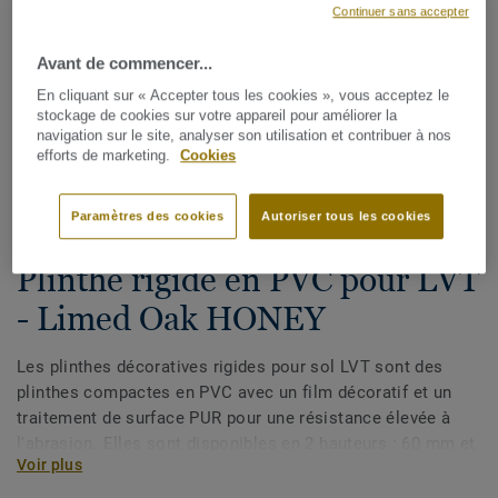
Continuer sans accepter
Avant de commencer...
En cliquant sur « Accepter tous les cookies », vous acceptez le
stockage de cookies sur votre appareil pour améliorer la
navigation sur le site, analyser son utilisation et contribuer à nos
efforts de marketing.
Cookies
Voir tous les décors (175)
Paramètres des cookies
Autoriser tous les cookies
Plinthes, angles & profilés
Plinthe rigide en PVC pour LVT
- Limed Oak HONEY
Les plinthes décoratives rigides pour sol LVT sont des
plinthes compactes en PVC avec un film décoratif et un
traitement de surface PUR pour une résistance élevée à
l'abrasion. Elles sont disponibles en 2 hauteurs : 60 mm et
Voir plus
80 mm (gamme Ultimate) et ont des couleurs coordonnées
pour une finition parfaite de vos sols. Les plinthes