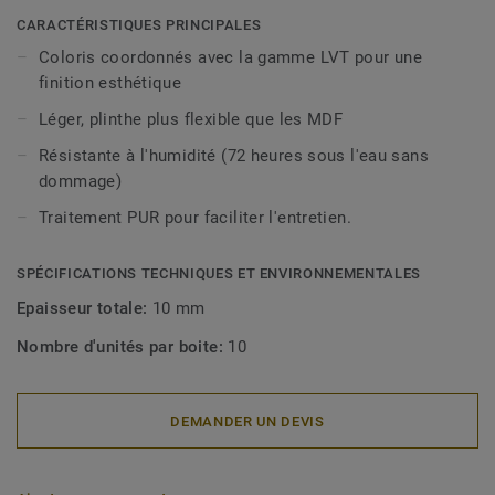
décoratives sont compatibles avec tous nos revêtements
CARACTÉRISTIQUES PRINCIPALES
LVT (à coller, à cliquer et en pose libre).
Coloris coordonnés avec la gamme LVT pour une
finition esthétique
Léger, plinthe plus flexible que les MDF
Résistante à l'humidité (72 heures sous l'eau sans
dommage)
Traitement PUR pour faciliter l'entretien.
SPÉCIFICATIONS TECHNIQUES ET ENVIRONNEMENTALES
Epaisseur totale:
10 mm
Nombre d'unités par boite:
10
DEMANDER UN DEVIS