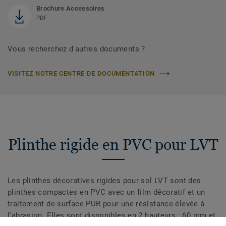
Brochure Accessoires
PDF
Vous recherchez d'autres documents ?
VISITEZ NOTRE CENTRE DE DOCUMENTATION
Plinthe rigide en PVC pour LVT
Les plinthes décoratives rigides pour sol LVT sont des
plinthes compactes en PVC avec un film décoratif et un
traitement de surface PUR pour une résistance élevée à
l'abrasion. Elles sont disponibles en 2 hauteurs : 60 mm et