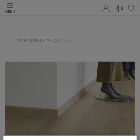
0
MENU
Plinthe rigide en PVC pour LVT