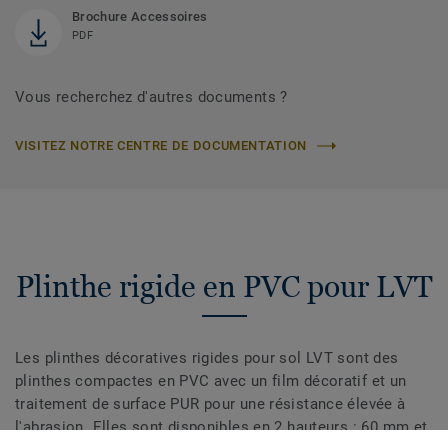
Brochure Accessoires
PDF
Vous recherchez d'autres documents ?
VISITEZ NOTRE CENTRE DE DOCUMENTATION
Plinthe rigide en PVC pour LVT
Les plinthes décoratives rigides pour sol LVT sont des
plinthes compactes en PVC avec un film décoratif et un
traitement de surface PUR pour une résistance élevée à
l'abrasion. Elles sont disponibles en 2 hauteurs : 60 mm et