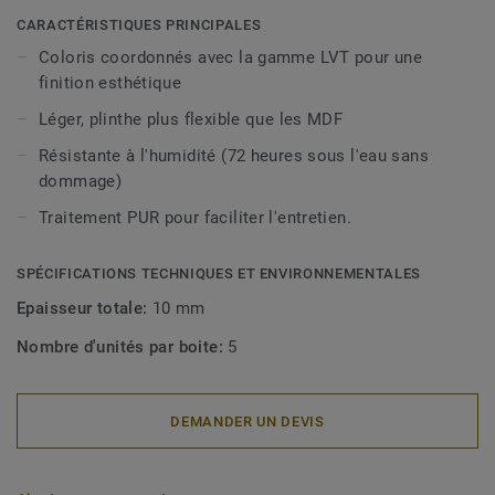
décoratives sont compatibles avec tous nos revêtements
CARACTÉRISTIQUES PRINCIPALES
LVT (à coller, à cliquer et en pose libre).
Coloris coordonnés avec la gamme LVT pour une
finition esthétique
Léger, plinthe plus flexible que les MDF
Résistante à l'humidité (72 heures sous l'eau sans
dommage)
Traitement PUR pour faciliter l'entretien.
SPÉCIFICATIONS TECHNIQUES ET ENVIRONNEMENTALES
Epaisseur totale:
10 mm
Nombre d'unités par boite:
5
DEMANDER UN DEVIS