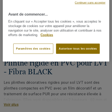
Continuer sans accepter
Avant de commencer...
En cliquant sur « Accepter tous les cookies », vous acceptez le
stockage de cookies sur votre appareil pour améliorer la
navigation sur le site, analyser son utilisation et contribuer à nos
efforts de marketing.
Cookies
Voir tous les décors (175)
Paramètres des cookies
Autoriser tous les cookies
Plinthes, angles & profilés
Plinthe rigide en PVC pour LVT
- Fibra BLACK
Les plinthes décoratives rigides pour sol LVT sont des
plinthes compactes en PVC avec un film décoratif et un
traitement de surface PUR pour une résistance élevée à
l'abrasion. Elles sont disponibles en 2 hauteurs : 60 mm et
Voir plus
80 mm (gamme Ultimate) et ont des couleurs coordonnées
pour une finition parfaite de vos sols. Les plinthes