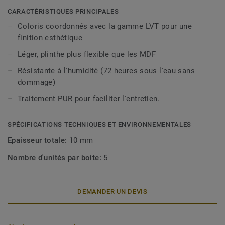
décoratives sont compatibles avec tous nos revêtements
CARACTÉRISTIQUES PRINCIPALES
LVT (à coller, à cliquer et en pose libre).
Coloris coordonnés avec la gamme LVT pour une
finition esthétique
Léger, plinthe plus flexible que les MDF
Résistante à l'humidité (72 heures sous l'eau sans
dommage)
Traitement PUR pour faciliter l'entretien.
SPÉCIFICATIONS TECHNIQUES ET ENVIRONNEMENTALES
Epaisseur totale:
10 mm
Nombre d'unités par boite:
5
DEMANDER UN DEVIS