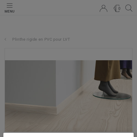
0
MENU
Plinthe rigide en PVC pour LVT