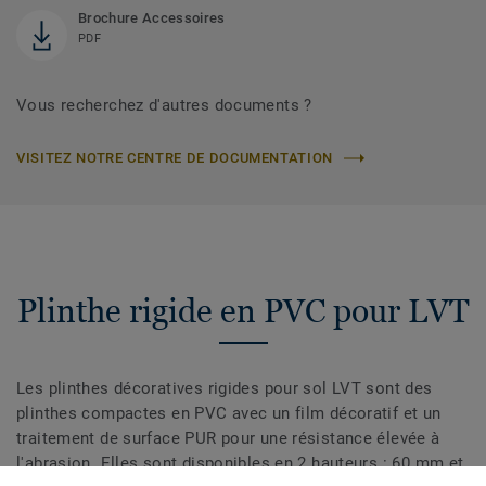
Brochure Accessoires
PDF
Vous recherchez d'autres documents ?
VISITEZ NOTRE CENTRE DE DOCUMENTATION
Plinthe rigide en PVC pour LVT
Les plinthes décoratives rigides pour sol LVT sont des
plinthes compactes en PVC avec un film décoratif et un
traitement de surface PUR pour une résistance élevée à
l'abrasion. Elles sont disponibles en 2 hauteurs : 60 mm et