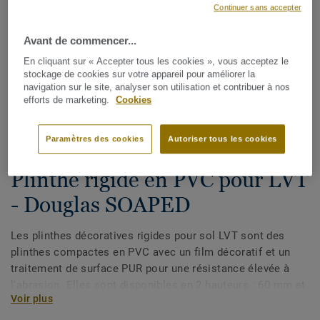
Continuer sans accepter
Avant de commencer...
En cliquant sur « Accepter tous les cookies », vous acceptez le
stockage de cookies sur votre appareil pour améliorer la
navigation sur le site, analyser son utilisation et contribuer à nos
efforts de marketing.
Cookies
Voir tous les décors (175)
Paramètres des cookies
Autoriser tous les cookies
Plinthes, angles & profilés
Plinthe rigide en PVC pour LVT
- Douglas SOAPED
Les plinthes décoratives rigides pour sol LVT sont des
plinthes compactes en PVC avec un film décoratif et un
traitement de surface PUR pour une résistance élevée à
l'abrasion. Elles sont disponibles en 2 hauteurs : 60 mm et
Voir plus
80 mm (gamme Ultimate) et ont des couleurs coordonnées
pour une finition parfaite de vos sols. Les plinthes