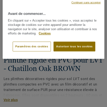
Continuer sans accepter
Avant de commencer...
En cliquant sur « Accepter tous les cookies », vous acceptez le
stockage de cookies sur votre appareil pour améliorer la
navigation sur le site, analyser son utilisation et contribuer à nos
efforts de marketing.
Cookies
Voir tous les décors (175)
Paramètres des cookies
Autoriser tous les cookies
Plinthes, angles & profilés
Plinthe rigide en PVC pour LVT
- Chatillon Oak BROWN
Les plinthes décoratives rigides pour sol LVT sont des
plinthes compactes en PVC avec un film décoratif et un
traitement de surface PUR pour une résistance élevée à
l'abrasion. Elles sont disponibles en 2 hauteurs : 60 mm et
Voir plus
80 mm (gamme Ultimate) et ont des couleurs coordonnées
pour une finition parfaite de vos sols. Les plinthes