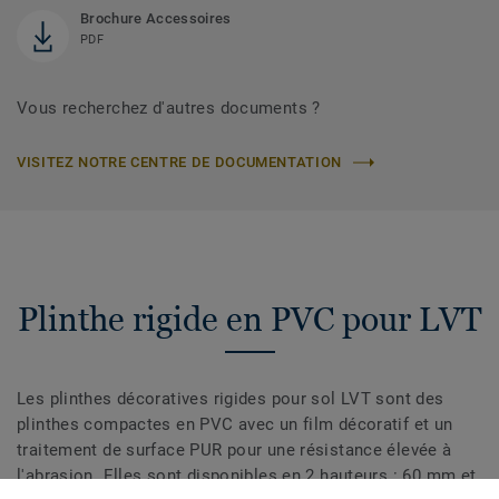
Brochure Accessoires
PDF
Vous recherchez d'autres documents ?
VISITEZ NOTRE CENTRE DE DOCUMENTATION
Plinthe rigide en PVC pour LVT
Les plinthes décoratives rigides pour sol LVT sont des
plinthes compactes en PVC avec un film décoratif et un
traitement de surface PUR pour une résistance élevée à
l'abrasion. Elles sont disponibles en 2 hauteurs : 60 mm et