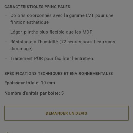
décoratives sont compatibles avec tous nos revêtements
CARACTÉRISTIQUES PRINCIPALES
LVT (à coller, à cliquer et en pose libre).
Coloris coordonnés avec la gamme LVT pour une
finition esthétique
Léger, plinthe plus flexible que les MDF
Résistante à l'humidité (72 heures sous l'eau sans
dommage)
Traitement PUR pour faciliter l'entretien.
SPÉCIFICATIONS TECHNIQUES ET ENVIRONNEMENTALES
Epaisseur totale:
10 mm
Nombre d'unités par boite:
5
DEMANDER UN DEVIS