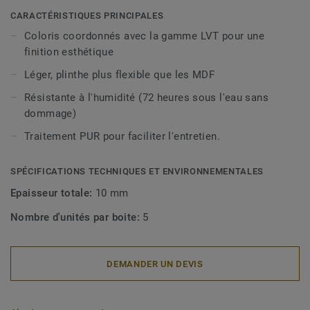
décoratives sont compatibles avec tous nos revêtements
CARACTÉRISTIQUES PRINCIPALES
LVT (à coller, à cliquer et en pose libre).
Coloris coordonnés avec la gamme LVT pour une
finition esthétique
Léger, plinthe plus flexible que les MDF
Résistante à l'humidité (72 heures sous l'eau sans
dommage)
Traitement PUR pour faciliter l'entretien.
SPÉCIFICATIONS TECHNIQUES ET ENVIRONNEMENTALES
Epaisseur totale:
10 mm
Nombre d'unités par boite:
5
DEMANDER UN DEVIS