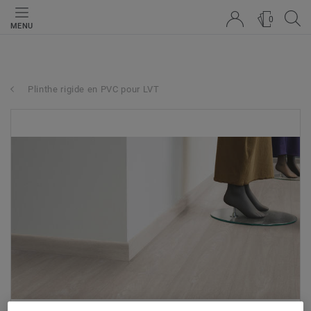
0
MENU
Plinthe rigide en PVC pour LVT