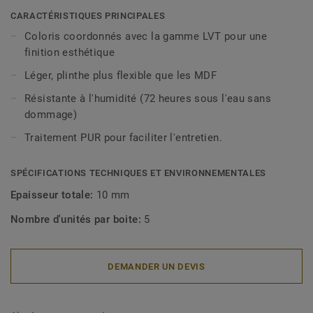
décoratives sont compatibles avec tous nos revêtements
CARACTÉRISTIQUES PRINCIPALES
LVT (à coller, à cliquer et en pose libre).
Coloris coordonnés avec la gamme LVT pour une
finition esthétique
Léger, plinthe plus flexible que les MDF
Résistante à l'humidité (72 heures sous l'eau sans
dommage)
Traitement PUR pour faciliter l'entretien.
SPÉCIFICATIONS TECHNIQUES ET ENVIRONNEMENTALES
Epaisseur totale:
10 mm
Nombre d'unités par boite:
5
DEMANDER UN DEVIS