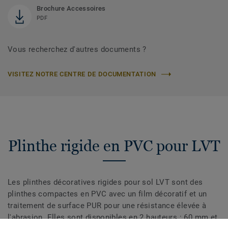
Brochure Accessoires
PDF
Vous recherchez d'autres documents ?
VISITEZ NOTRE CENTRE DE DOCUMENTATION
Plinthe rigide en PVC pour LVT
Les plinthes décoratives rigides pour sol LVT sont des
plinthes compactes en PVC avec un film décoratif et un
traitement de surface PUR pour une résistance élevée à
l'abrasion. Elles sont disponibles en 2 hauteurs : 60 mm et