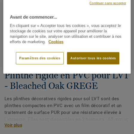
Continuer sans accepter
Avant de commencer...
En cliquant sur « Accepter tous les cookies », vous acceptez le
stockage de cookies sur votre appareil pour améliorer la
navigation sur le site, analyser son utilisation et contribuer à nos
efforts de marketing.
Cookies
Voir tous les décors (175)
Paramètres des cookies
Autoriser tous les cookies
Plinthes, angles & profilés
Plinthe rigide en PVC pour LVT
- Bleached Oak GREGE
Les plinthes décoratives rigides pour sol LVT sont des
plinthes compactes en PVC avec un film décoratif et un
traitement de surface PUR pour une résistance élevée à
l'abrasion. Elles sont disponibles en 2 hauteurs : 60 mm et
Voir plus
80 mm (gamme Ultimate) et ont des couleurs coordonnées
pour une finition parfaite de vos sols. Les plinthes