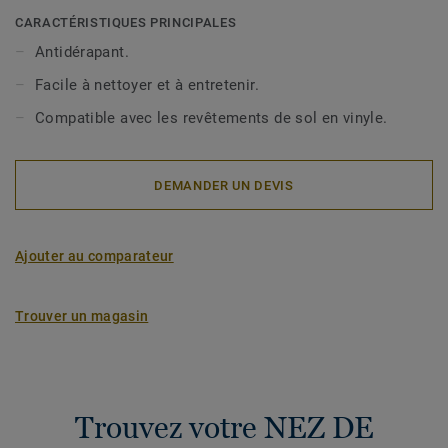
homogènes en rouleaux. Nos nez de marches sont
CARACTÉRISTIQUES PRINCIPALES
également disponibles avec un angle vif et un rayon de
Antidérapant.
courbure 2R pour les escaliers de plus de 16 cm de
Facile à nettoyer et à entretenir.
hauteur. Ils sont également disponibles en aluminium pour
les zones à fort trafic. Ils doivent être installés sur le sol
Compatible avec les revêtements de sol en vinyle.
existant. Ils sont très décoratifs et offrent une finition
visuelle élégante.
DEMANDER UN DEVIS
Ajouter au comparateur
Trouver un magasin
Trouvez votre NEZ DE