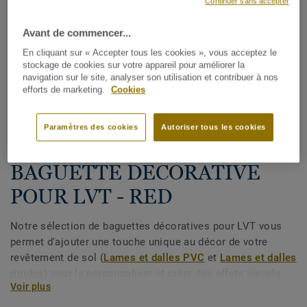
Continuer sans accepter
Avant de commencer...
En cliquant sur « Accepter tous les cookies », vous acceptez le
stockage de cookies sur votre appareil pour améliorer la
navigation sur le site, analyser son utilisation et contribuer à nos
efforts de marketing.
Cookies
Voir tous les décors (9)
Paramètres des cookies
Autoriser tous les cookies
Cordons de soudure
BAGUETTE DECORATIVE
POUR LVT - RED
Notre sélection de baguettes décoratives pour LVT vous
permet d'ajouter une touche unique au décor de votre
revêtement de sol (
Lames et dalles PVC
et
Lames et dalles
rigides
) pour le personnaliser et créer des effets visuels
Voir plus
avec des contrastes de couleurs, mettre en valeur des
éléments intérieurs ou modifier la perception du volume