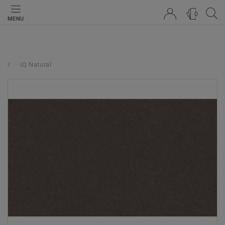
0
MENU
iQ Natural