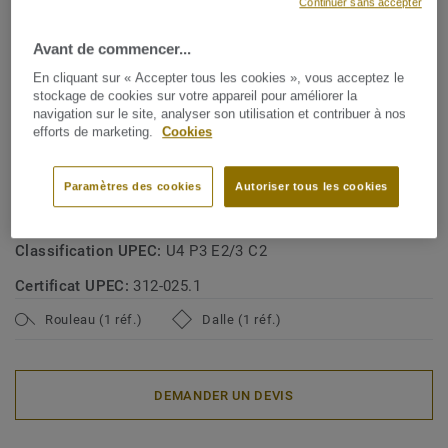
Continuer sans accepter
Fabriqué en Suède
Avant de commencer...
SPÉCIFICATIONS TECHNIQUES ET ENVIRONNEMENTALES
En cliquant sur « Accepter tous les cookies », vous acceptez le
Type de revêtement de sol:
Revêtement de sol en vinyle
stockage de cookies sur votre appareil pour améliorer la
navigation sur le site, analyser son utilisation et contribuer à nos
homogène bio-attribué selon le principe du mass balance
efforts de marketing.
Cookies
avec un plastifiant biosourcé
Classe d'usage commerciale:
34 Circulation très intense
Paramètres des cookies
Autoriser tous les cookies
Classe d'usage industrielle:
43 Intense
Classification UPEC:
U4 P3 E2/3 C2
Certificat UPEC:
312-025.1
Rouleau (1 réf.)
Dalle (1 réf.)
DEMANDER UN DEVIS