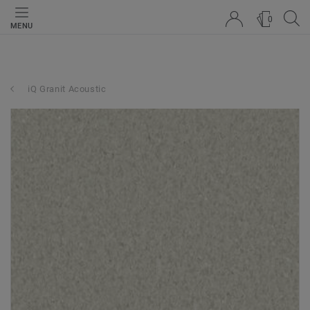
0
MENU
iQ Granit Acoustic