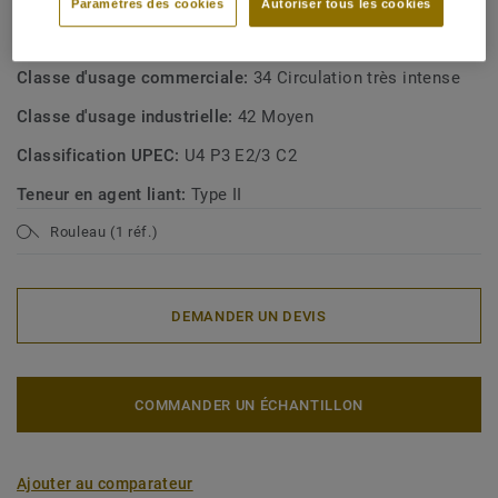
Paramètres des cookies
Autoriser tous les cookies
Type de revêtement de sol:
Homogeneous vinyl flooring
with foam interlayer
Classe d'usage commerciale:
34 Circulation très intense
Classe d'usage industrielle:
42 Moyen
Classification UPEC:
U4 P3 E2/3 C2
Teneur en agent liant:
Type II
Rouleau (1 réf.)
DEMANDER UN DEVIS
COMMANDER UN ÉCHANTILLON
Ajouter au comparateur