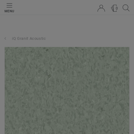
0
MENU
iQ Granit Acoustic