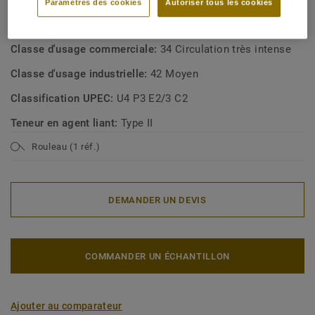
Paramètres des cookies
Autoriser tous les cookies
Type de revêtement de sol:
Homogeneous vinyl flooring
with foam interlayer
Classe d'usage commerciale:
34 Circulation très intense
Classe d'usage industrielle:
42 Moyen
Classification UPEC:
U4 P3 E2/3 C2
Teneur en agent liant:
Type II
Rouleau (1 réf.)
DEMANDER UN DEVIS
COMMANDER UN ÉCHANTILLON
Ajouter au comparateur