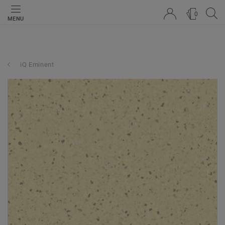
0
MENU
iQ Eminent