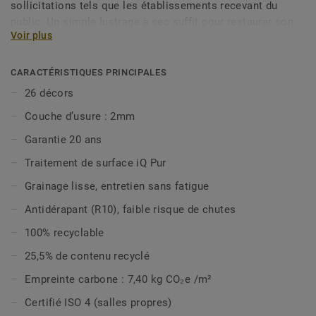
sollicitations tels que les établissements recevant du
public. Un simple lustrage à sec suffit pour restaurer son
Voir plus
aspect d’origine en lui offrant une plus grande longévité.
iQ Eminent est sans biocides, offre une excellente
CARACTÉRISTIQUES PRINCIPALES
nettoyable et est classé ISO 4 (ISO 14644-1) pour être
26 décors
compatible avec les environnements exigeants tels que les
Couche d’usure : 2mm
salles propres. iQ Eminent est composée de 2 designs non
directionnels et 26 couleurs qui s’harmonisent avec les
Garantie 20 ans
couleurs d’iQ Granit. Elle est désormais disponible en
Traitement de surface iQ Pur
option vinyle bio-attribuée, pour réduire davantage votre
impact carbone, et est 100% recyclable même en fin
Grainage lisse, entretien sans fatigue
d’usage.
Antidérapant (R10), faible risque de chutes
Cette collection fait partie de notre
Sélection Circulaire.
100% recyclable
25,5% de contenu recyclé
Empreinte carbone : 7,40 kg CO₂e /m²
Certifié ISO 4 (salles propres)