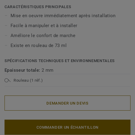
compatibles etc...), explorez notre sélection pour trouver
CARACTÉRISTIQUES PRINCIPALES
celle qui convient le mieux à votre projet.
Mise en oeuvre immédiatement après installation
Facile à manipuler et à installer
Améliore le confort de marche
Existe en rouleau de 73 ml
SPÉCIFICATIONS TECHNIQUES ET ENVIRONNEMENTALES
Epaisseur totale:
2 mm
Rouleau (1 réf.)
DEMANDER UN DEVIS
COMMANDER UN ÉCHANTILLON