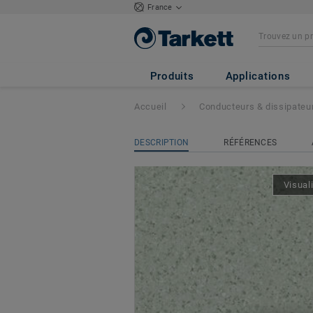
France
iQ Granit SD
- G
Produits
Applications
Accueil
Conducteurs & dissipateu
DESCRIPTION
RÉFÉRENCES
Visual