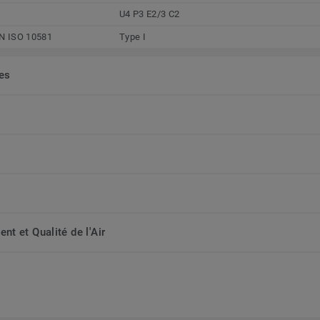
U4 P3 E2/3 C2
N ISO 10581
Type I
ées
t et Qualité de l'Air