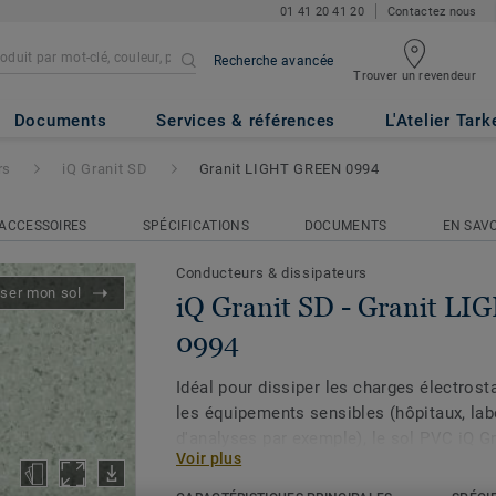
01 41 20 41 20
Contactez nous
Recherche avancée
Trouver un revendeur
ranit LIGHT GREEN 0994
Documents
Services & références
L'Atelier Tark
rs
iQ Granit SD
Granit LIGHT GREEN 0994
ACCESSOIRES
SPÉCIFICATIONS
DOCUMENTS
EN SAVO
Conducteurs & dissipateurs
iser mon sol
iQ Granit SD - Granit L
0994
Idéal pour dissiper les charges électrost
les équipements sensibles (hôpitaux, lab
d'analyses par exemple), le sol PVC iQ Gr
Voir plus
résistance électrique transversale compr
(EN 1081) une haute durabilité, grâce no