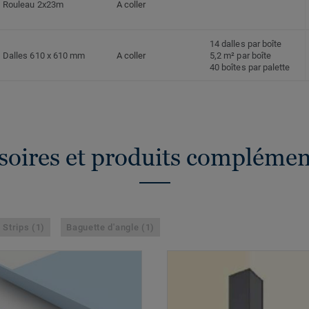
Rouleau 2x23m
A coller
14 dalles par boîte
Dalles 610 x 610 mm
A coller
5,2 m² par boîte
40 boîtes par palette
soires et produits complémen
 Strips (1)
Baguette d'angle (1)