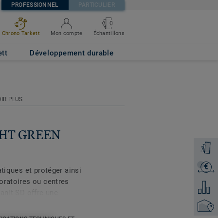
PROFESSIONNEL
PARTICULIER
0
Échantillons
Chrono Tarkett
Mon compte
ett
Développement durable
IR PLUS
IGHT GREEN
Command
€
Recevoi
atiques et protéger ainsi
oratoires ou centres
Ajouter
anit SD offre une
ise entre 106 Ω et 109 Ω
Trouver
tamment à un traitement