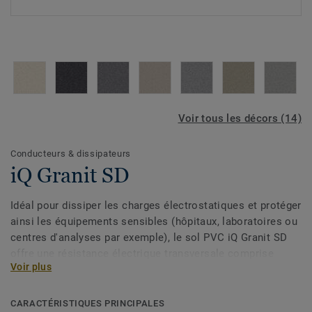
Voir tous les décors (14)
Conducteurs & dissipateurs
iQ Granit SD
Idéal pour dissiper les charges électrostatiques et protéger
ainsi les équipements sensibles (hôpitaux, laboratoires ou
centres d'analyses par exemple), le sol PVC iQ Granit SD
offre une résistance électrique transversale comprise
Voir plus
entre 106 Ω et 109 Ω (EN 1081) une haute durabilité, grâce
notamment à un traitement de surface conducteur breveté.
Un simple lustrage à sec suffit pour restaurer son aspect
CARACTÉRISTIQUES PRINCIPALES