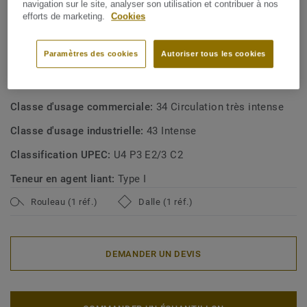
navigation sur le site, analyser son utilisation et contribuer à nos
Fabriqué en Suède
efforts de marketing.
Cookies
SPÉCIFICATIONS TECHNIQUES ET ENVIRONNEMENTALES
Paramètres des cookies
Autoriser tous les cookies
Type de revêtement de sol:
Permanently static dissipative
pressed homogeneous vinyl flooring
Classe d'usage commerciale:
34 Circulation très intense
Classe d'usage industrielle:
43 Intense
Classification UPEC:
U4 P3 E2/3 C2
Teneur en agent liant:
Type I
Rouleau (1 réf.)
Dalle (1 réf.)
DEMANDER UN DEVIS