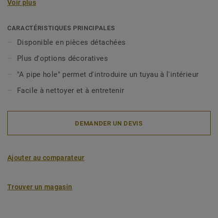
Voir plus
d'utilisation (sortie, hauteur, diamètre et débit). Les grilles
Inox sont également destinées aux siphons PVC de forme
ronde et sont adaptées à différentes conditions
CARACTÉRISTIQUES PRINCIPALES
d'utilisation (sortie, hauteur, diamètre et débit). Les grilles
Disponible en pièces détachées
Inox existent en 2 modèles : Drop, Art Deco. Les grilles
Plus d'options décoratives
Inox ne sont pas incluses avec les siphons et doivent être
commandées séparément.
"A pipe hole" permet d'introduire un tuyau à l'intérieur
Facile à nettoyer et à entretenir
Nos grilles sont compatibles avec Minimax S-Series et
Brage, Oden, Freja et Duschbrunn.
DEMANDER UN DEVIS
Ajouter au comparateur
Trouver un magasin