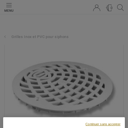
0
MENU
Grilles Inox et PVC pour siphons
Continuer sans accepter