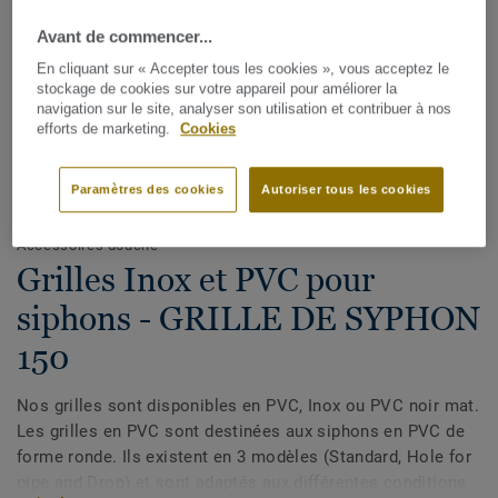
Avant de commencer...
En cliquant sur « Accepter tous les cookies », vous acceptez le
stockage de cookies sur votre appareil pour améliorer la
navigation sur le site, analyser son utilisation et contribuer à nos
efforts de marketing.
Cookies
Voir tous les décors (15)
Paramètres des cookies
Autoriser tous les cookies
Accessoires douche
Grilles Inox et PVC pour
siphons - GRILLE DE SYPHON
150
Nos grilles sont disponibles en PVC, Inox ou PVC noir mat.
Les grilles en PVC sont destinées aux siphons en PVC de
forme ronde. Ils existent en 3 modèles (Standard, Hole for
pipe and Drop) et sont adaptés aux différentes conditions