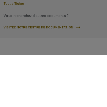
Tout afficher
Vous recherchez d'autres documents ?
VISITEZ NOTRE CENTRE DE DOCUMENTATION
Grilles Inox et PVC pour
siphons
Nos grilles sont disponibles en PVC, Inox ou PVC noir mat.
Les grilles en PVC sont destinées aux siphons en PVC de
forme ronde. Ils existent en 3 modèles (Standard, Hole for
pipe and Drop) et sont adaptés aux différentes conditions