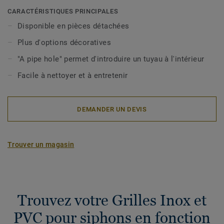
ronde et sont adaptées à différentes conditions
CARACTÉRISTIQUES PRINCIPALES
d'utilisation (sortie, hauteur, diamètre et débit). Les grilles
Disponible en pièces détachées
Inox existent en 2 modèles : Drop, Art Deco. Les grilles
Plus d'options décoratives
Inox ne sont pas incluses avec les siphons et doivent être
commandées séparément.
"A pipe hole" permet d'introduire un tuyau à l'intérieur
Facile à nettoyer et à entretenir
Nos grilles sont compatibles avec Minimax S-Series et
Brage, Oden, Freja et Duschbrunn.
DEMANDER UN DEVIS
Trouver un magasin
Trouvez votre Grilles Inox et
PVC pour siphons en fonction